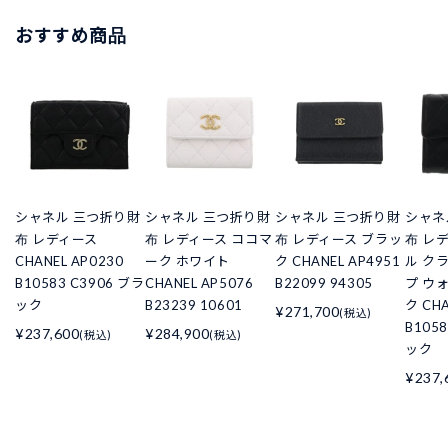
おすすめ商品
シャネル 三つ折り財
シャネル 三つ折り財
シャネル 三つ折り財
シャネ
布 レディース
布 レディース ココマ
布 レディース ブラッ
布 レ
CHANEL AP0230
ーク ホワイト
ク CHANEL AP4951
ル ク
B10583 C3906 ブラ
CHANEL AP5076
B22099 94305
プ ウ
ック
B23239 10601
ク CHA
¥271,700
(税込)
B105
¥237,600
¥284,900
(税込)
(税込)
ック
¥237,