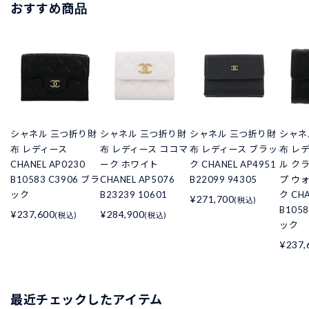
おすすめ商品
シャネル 三つ折り財
シャネル 三つ折り財
シャネル 三つ折り財
シャネ
布 レディース
布 レディース ココマ
布 レディース ブラッ
布 レ
CHANEL AP0230
ーク ホワイト
ク CHANEL AP4951
ル ク
B10583 C3906 ブラ
CHANEL AP5076
B22099 94305
プ ウ
ック
B23239 10601
ク CHA
¥271,700
(税込)
B105
¥237,600
¥284,900
(税込)
(税込)
ック
¥237,
最近チェックしたアイテム