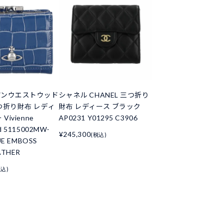
アンウエストウッド
シャネル CHANEL 三つ折り
つ折り財布 レディ
財布 レディース ブラック
Vivienne
AP0231 Y01295 C3906
d 5115002MW-
¥245,300
(税込)
UE EMBOSS
ATHER
税込)