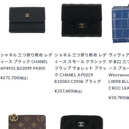
シャネル 三つ折り財布 レデ
シャネル 三つ折り財布 レデ
ヴィヴィ
ィース ブラック CHANEL
ィース スモール クラシック
がま口 三
AP4951 B22099 94305
フラップ ウォレット ブラッ
ース ブルー 
ク CHANEL AP0229
Westwoo
¥271,700
(税込)
B10583 C3906 ブラック
L0098 BL
CROC LE
¥237,600
(税込)
¥50,780
(