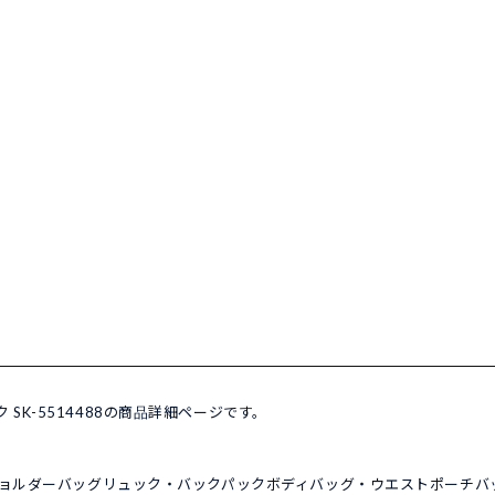
ク SK-5514488の商品詳細ページです。
ョルダーバッグ
リュック・バックパック
ボディバッグ・ウエストポーチ
バ