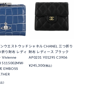
アンウエストウッド
シャネル CHANEL 三つ折り
つ折り財布 レディ
財布 レディース ブラック
Vivienne
AP0231 Y01295 C3906
d 5115002MW-
¥245,300
(税込)
UE EMBOSS
ATHER
税込)