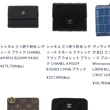
シャネル 三つ折り財布 レデ
シャネル 三つ折り財布 レデ
ヴィヴィ
ィース ブラック CHANEL
ィース スモール クラシック
がま口 三
AP4951 B22099 94305
フラップ ウォレット ブラッ
ース ブルー 
ク CHANEL AP0229
Westwoo
¥271,700
(税込)
B10583 C3906 ブラック
L0098 BL
CROC LE
¥237,600
(税込)
¥50,780
(