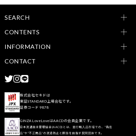
SEARCH
CONTENTS
INFORMATION
CONTACT
株式会社セキドは
東証STANDARD上場会社です。
証券コード 9878
GINZA LoveLoveはAACDの会員企業です。
日本流通自主管理協会(AACD)とは、並行輸入品市場での、“偽造
品”や“不正商品”の流通防止と排除を目指す民間団体です。