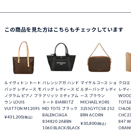
この商品を見た方はこちらもチェックしています
ルイヴィトン トート
バレンシアガ ハンド
マイケルコース ショ
クロエ
バッグ レディース モ
バッグ レディース ビ
ルダーバッグ レディ
レディ
ノグラム ピアノ ブラ
アリッツ ミディアム
ース ブラウン
WOOD
ウン LOUIS
トート BIARRITZ
MICHAEL KORS
TOTE
VUITTON M12095
MD TOTE ブラック
32S5GYTC5B 252
CHLO
BALENCIAGA
BRN ACORN
CHC23
¥431,200
(税込)
834820 2ABBN
847 
¥30,800
(税込)
1060 BLACK/BLACK
ORAN