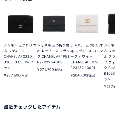
シャネル 三つ折り財
シャネル 三つ折り財
シャネル 三つ折り財
シャネ
布 レディース
布 レディース ブラッ
布 レディース ココマ
布 レ
CHANEL AP0230
ク CHANEL AP4951
ーク ホワイト
ル ク
B10583 C3906 ブラ
B22099 94305
CHANEL AP5076
プ ウ
ック
B23239 10601
ク CHA
¥271,700
(税込)
B105
¥237,600
¥284,900
(税込)
(税込)
ック
¥237,
最近チェックしたアイテム