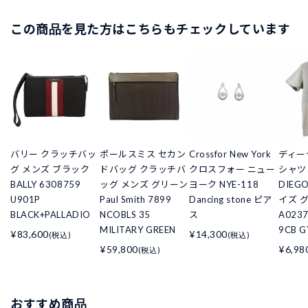
この商品を見た方はこちらもチェックしています
バリー クラッチバッ
ポールスミス セカン
Crossfor New York
ディーゼ
グ メンズ ブラック
ドバッグ クラッチバ
クロスフォー ニュー
シャツ 
BALLY 6308759
ッグ メンズ グリーン
ヨーク NYE-118
DIEGO
U901P
Paul Smith 7899
Dancing stone ピア
イズ 
BLACK+PALLADIO
NCOBLS 35
ス
A0237
MILITARY GREEN
9CB G
¥83,600
¥14,300
(税込)
(税込)
¥59,800
¥6,98
(税込)
おすすめ商品