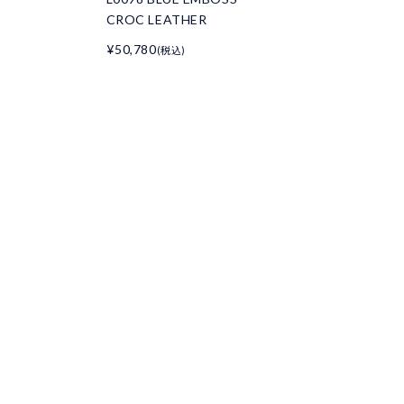
CROC LEATHER
¥50,780
(税込)