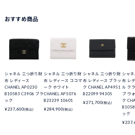
おすすめ商品
シャネル 三つ折り財
シャネル 三つ折り財
シャネル 三つ折り財
シャネ
布 レディース
布 レディース ココマ
布 レディース ブラッ
布 レ
CHANEL AP0230
ーク ホワイト
ク CHANEL AP4951
ル ク
B10583 C3906 ブラ
CHANEL AP5076
B22099 94305
プ ウ
ック
B23239 10601
ク CHA
¥271,700
(税込)
B105
¥237,600
¥284,900
(税込)
(税込)
ック
¥237,