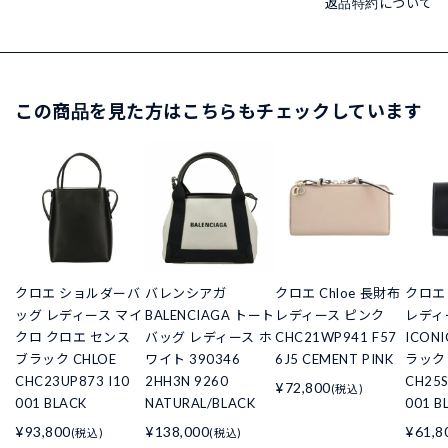
返品特約について
この商品を見た方はこちらもチェックしています
クロエ ショルダーバ
バレンシアガ
クロエ Chloe 長財布
クロエ
ッグ レディース マイ
BALENCIAGA トート
レディース ピンク
レディー
クロ クロエ センス
バッグ レディース ホ
CHC21WP941 F57
ICONI
ブラック CHLOE
ワイト 390346
6J5 CEMENT PINK
ラック 
CHC23UP873 I10
2HH3N 9260
CH25S
¥72,800
(税込)
001 BLACK
NATURAL/BLACK
001 B
¥93,800
¥138,000
¥61,8
(税込)
(税込)