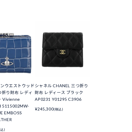
アンウエストウッド
シャネル CHANEL 三つ折り
つ折り財布 レディ
財布 レディース ブラック
Vivienne
AP0231 Y01295 C3906
d 5115002MW-
¥245,300
(税込)
UE EMBOSS
ATHER
税込)