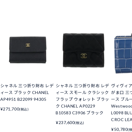
シャネル 三つ折り財布 レデ
シャネル 三つ折り財布 レデ
ヴィヴィ
ィース ブラック CHANEL
ィース スモール クラシック
がま口 三
AP4951 B22099 94305
フラップ ウォレット ブラッ
ース ブルー 
ク CHANEL AP0229
Westwoo
¥271,700
(税込)
B10583 C3906 ブラック
L0098 BL
CROC LE
¥237,600
(税込)
¥50,780
(