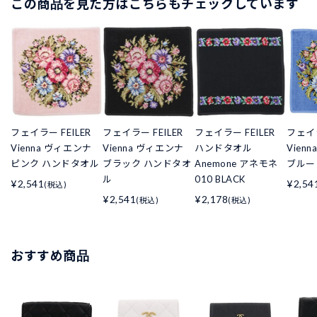
この商品を見た方はこちらもチェックしています
フェイラー FEILER
フェイラー FEILER
フェイラー FEILER
フェイラ
Vienna ヴィエンナ
Vienna ヴィエンナ
ハンドタオル
Vien
ピンク ハンドタオル
ブラック ハンドタオ
Anemone アネモネ
ブルー
ル
010 BLACK
¥2,541
¥2,54
(税込)
¥2,541
¥2,178
(税込)
(税込)
おすすめ商品