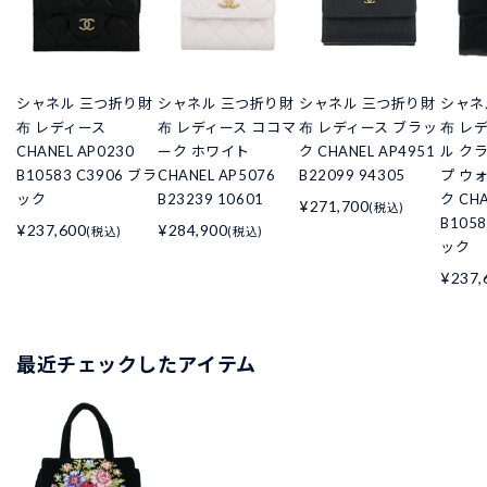
シャネル 三つ折り財
シャネル 三つ折り財
シャネル 三つ折り財
シャネ
布 レディース
布 レディース ココマ
布 レディース ブラッ
布 レ
CHANEL AP0230
ーク ホワイト
ク CHANEL AP4951
ル ク
B10583 C3906 ブラ
CHANEL AP5076
B22099 94305
プ ウ
ック
B23239 10601
ク CHA
¥271,700
(税込)
B105
¥237,600
¥284,900
(税込)
(税込)
ック
¥237,
最近チェックしたアイテム