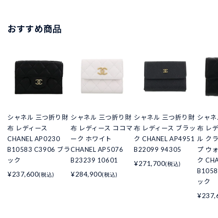
おすすめ商品
シャネル 三つ折り財
シャネル 三つ折り財
シャネル 三つ折り財
シャネ
布 レディース
布 レディース ココマ
布 レディース ブラッ
布 レ
CHANEL AP0230
ーク ホワイト
ク CHANEL AP4951
ル ク
B10583 C3906 ブラ
CHANEL AP5076
B22099 94305
プ ウ
ック
B23239 10601
ク CHA
¥271,700
(税込)
B105
¥237,600
¥284,900
(税込)
(税込)
ック
¥237,