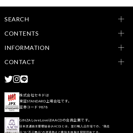
SEARCH
CONTENTS
INFORMATION
CONTACT
株式会社セキドは
東証STANDARD上場会社です。
証券コード 9878
GINZA LoveLoveはAACDの会員企業です。
日本流通自主管理協会(AACD)とは、並行輸入品市場での、“偽造
品”や“不正商品”の流通防止と排除を目指す民間団体です。