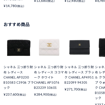
¥13,680
¥12,480
¥6,98
(税込)
(税込)
¥14,780
(税込)
おすすめ商品
シャネル 三つ折り財
シャネル 三つ折り財
シャネル 三つ折り財
シャネ
布 レディース
布 レディース ココマ
布 レディース ブラッ
布 レ
CHANEL AP0230
ーク ホワイト
ク CHANEL AP4951
ル ク
B10583 C3906 ブラ
CHANEL AP5076
B22099 94305
プ ウ
ック
B23239 10601
ク CHA
¥271,700
(税込)
B105
¥237,600
¥284,900
(税込)
(税込)
ック
¥237,