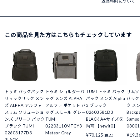
返品特約について
この商品を見た方はこちらもチェックしています
トゥミ バックパック
トゥミ ショルダーバ
TUMI トゥミ バック
サムソ
リュックサック メン
ッグ メンズ ALPHA
パック メンズ Alpha
パック
ズ ALPHA アルファ
アルファ ポケット バ
3 ブラック
ク メンズ
スリム ソリューショ
ッグ スモール グレー
02603581D3
Back
ンズ ブリーフ パック
TUMI
BLACK A4サイズ収
Samso
ブラック TUMI
02203110MTGY3
納可 【newit0】
08001
02603177D3
Meteor Grey
¥70,125
¥19,3
(税込)
BLACK