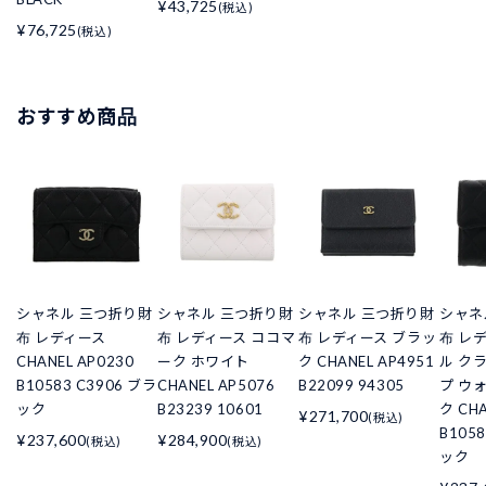
¥43,725
(税込)
¥76,725
(税込)
おすすめ商品
シャネル 三つ折り財
シャネル 三つ折り財
シャネル 三つ折り財
シャネ
布 レディース
布 レディース ココマ
布 レディース ブラッ
布 レ
CHANEL AP0230
ーク ホワイト
ク CHANEL AP4951
ル ク
B10583 C3906 ブラ
CHANEL AP5076
B22099 94305
プ ウ
ック
B23239 10601
ク CHA
¥271,700
(税込)
B105
¥237,600
¥284,900
(税込)
(税込)
ック