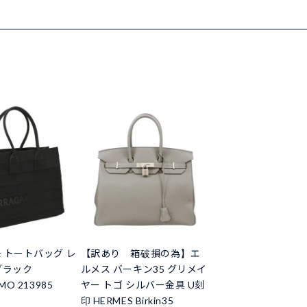
 トートバッグ レ
【訳あり 箱破損の為】エ
ブラック
ルメス バーキン35 グリメイ
MO 213985
ヤー トゴ シルバー金具 U刻
印 HERMES Birkin35