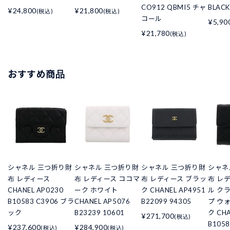
CO912 QBMI5 チャ
BLACK
¥24,800
¥21,800
(税込)
(税込)
コール
¥5,90
¥21,780
(税込)
おすすめ商品
シャネル 三つ折り財
シャネル 三つ折り財
シャネル 三つ折り財
シャネ
布 レディース
布 レディース ココマ
布 レディース ブラッ
布 レ
CHANEL AP0230
ーク ホワイト
ク CHANEL AP4951
ル ク
B10583 C3906 ブラ
CHANEL AP5076
B22099 94305
プ ウ
ック
B23239 10601
ク CHA
¥271,700
(税込)
B105
¥237,600
¥284,900
(税込)
(税込)