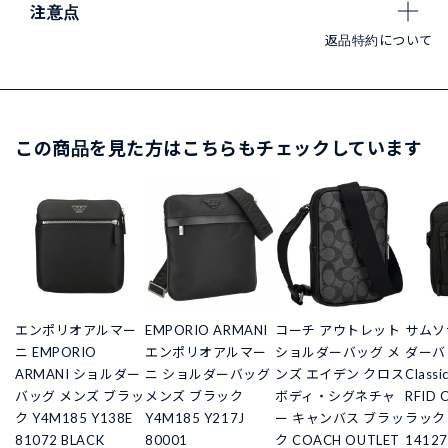
注意点
返品特約について
この商品を見た方はこちらもチェックしています
エンポリオアルマー
EMPORIO ARMANI
コーチ アウトレット
サムソ
ニ EMPORIO
エンポリオアルマー
ショルダーバッグ メ
ダーバ
ARMANI ショルダー
ニ ショルダーバッグ
ンズ エイデン クロス
Classi
バッグ メンズ ブラッ
メンズ ブラック
ボディ・シグネチャ
RFID 
ク Y4M185 Y138E
Y4M185 Y217J
ー キャンバス ブラッ
ラック S
81072 BLACK
80001
ク COACH OUTLET
14127