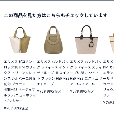
この商品を見た方はこちらもチェックしています
エルメス ピコタン・
エルメス ハンドバッ
エルメス ハンドバッ
エルメ
ロック18 PM カザッ
グ レディース イン・
グ レディース スティ
PM 
ク２ トリヨンクレマ
ザ・ループ18 スイフ
ープル28 ホワイト
エラン
ンス シルバー金具 B
ト ブラウン HERMES
HERMES エクリュ ノ
ールド
刻印 ブラウン
エトゥープ
アール/ノアール
ラウン 
HERMES ベージュマ
リュウ
¥989,890
¥879,890
(税込)
(税込)
ルファ/ニューホワイ
ファ
ト/マカサー
¥769,
¥989,890
(税込)