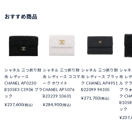
おすすめ商品
シャネル 三つ折り財
シャネル 三つ折り財
シャネル 三つ折り財
シャネ
布 レディース
布 レディース ココマ
布 レディース ブラッ
布 レ
CHANEL AP0230
ーク ホワイト
ク CHANEL AP4951
ル ク
B10583 C3906 ブラ
CHANEL AP5076
B22099 94305
プ ウ
ック
B23239 10601
ク CHA
¥271,700
(税込)
B105
¥237,600
¥284,900
(税込)
(税込)
ック
¥237,