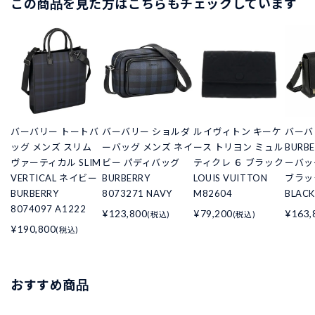
この商品を見た方はこちらもチェックしています
バーバリー トートバ
バーバリー ショルダ
ルイヴィトン キーケ
バーバ
ッグ メンズ スリム
ーバッグ メンズ ネイ
ース トリヨン ミュル
BURB
ヴァーティカル SLIM
ビー パディバッグ
ティクレ ６ ブラック
ーバッ
VERTICAL ネイビー
BURBERRY
LOUIS VUITTON
ブラック
BURBERRY
8073271 NAVY
M82604
BLACK
8074097 A1222
¥123,800
¥79,200
¥163,
(税込)
(税込)
¥190,800
(税込)
おすすめ商品