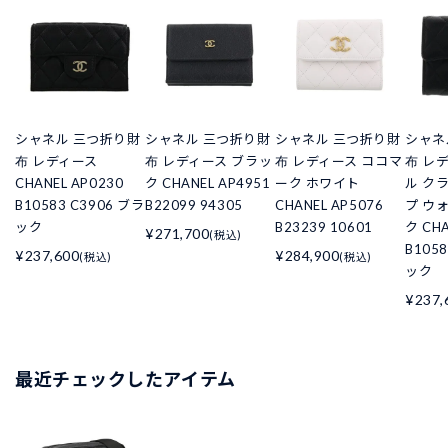
シャネル 三つ折り財
シャネル 三つ折り財
シャネル 三つ折り財
シャネ
布 レディース
布 レディース ブラッ
布 レディース ココマ
布 レ
CHANEL AP0230
ク CHANEL AP4951
ーク ホワイト
ル ク
B10583 C3906 ブラ
B22099 94305
CHANEL AP5076
プ ウ
ック
B23239 10601
ク CHA
¥271,700
(税込)
B105
¥237,600
¥284,900
(税込)
(税込)
ック
¥237,
最近チェックしたアイテム