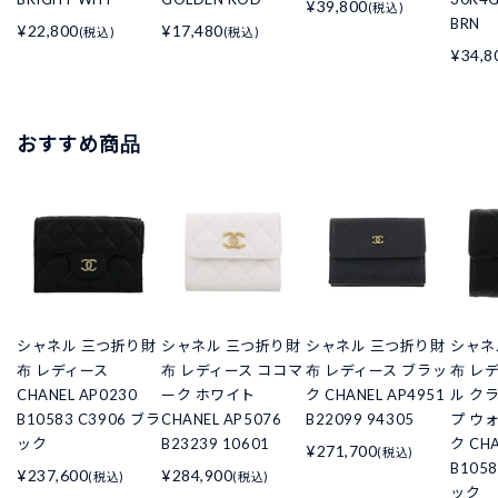
¥39,800
(税込)
BRN
¥22,800
¥17,480
(税込)
(税込)
¥34,8
おすすめ商品
シャネル 三つ折り財
シャネル 三つ折り財
シャネル 三つ折り財
シャネ
布 レディース
布 レディース ココマ
布 レディース ブラッ
布 レ
CHANEL AP0230
ーク ホワイト
ク CHANEL AP4951
ル ク
B10583 C3906 ブラ
CHANEL AP5076
B22099 94305
プ ウ
ック
B23239 10601
ク CHA
¥271,700
(税込)
B105
¥237,600
¥284,900
(税込)
(税込)
ック