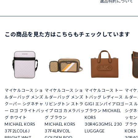
返品特約について
この商品を見た方はこちらもチェックしています
マイケルコース ショ
マイケルコース ショ
マイケルコース トー
マイケ
ルダーバッグ メンズ
ルダーバッグ メンズ
トバッグ レディース
ルダー
クーパー シグネチャ
リビングトン ストラ
GIGI エンパイアロゴ
ース 
ー ロゴ フライトバッ
イプ ロゴ カメラバッ
ブラウン MICHAEL
シグネ
グ ホワイト
グ ブラウン
KORS
ッセン
MICHAEL KORS
MICHAEL KORS
30R4G3GM5L 230
ブラウン
37F2LCOL6J
37F4LRVC0L
LUGGAGE
KORS
BRIGHT WHT
GOLDEN ROD
30R4