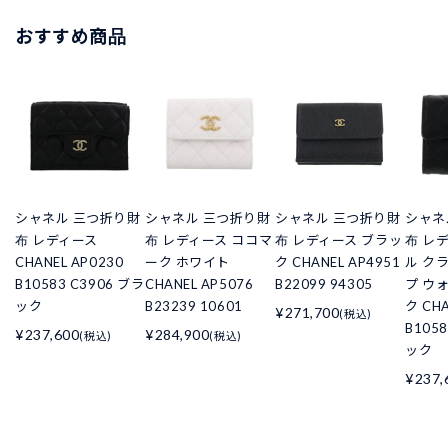
おすすめ商品
シャネル 三つ折り財
シャネル 三つ折り財
シャネル 三つ折り財
シャネ
布 レディース
布 レディース ココマ
布 レディース ブラッ
布 レ
CHANEL AP0230
ーク ホワイト
ク CHANEL AP4951
ル ク
B10583 C3906 ブラ
CHANEL AP5076
B22099 94305
プ ウ
ック
B23239 10601
ク CHA
¥271,700
(税込)
B105
¥237,600
¥284,900
(税込)
(税込)
ック
¥237,