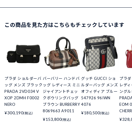
この商品を見た方はこちらもチェックしています
プラダ ショルダーバ
バーバリー ハンドバ
グッチ GUCCI ショ
プラダ
ッグ メンズ ブラック
ッグ レディース ミニ
ルダーバッグ メンズ
レディ
PRADA 2VD034 V
ジャイアントチェッ
オフィディア ブルー
ングル
XOP 2DMH F0002
クボウリングバッグ
547926 96IWN
PRADA
NERO
ブラウン BURBERRY
4076
EOM 0
8069663 A9011
CHER
¥300,190
¥180,500
(税込)
(税込)
¥153,800
¥328,
(税込)