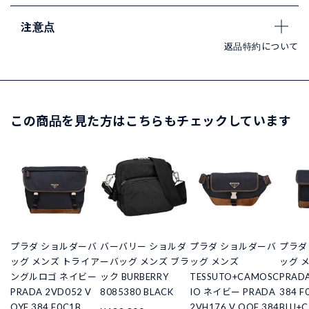
注意点
返品特約について
この商品を見た方はこちらもチェックしています
プラダ ショルダーバ
バーバリー ショルダ
プラダ ショルダーバ
プラダ
ッグ メンズ トライア
ーバッグ メンズ ブラ
ッグ メンズ
ッグ 
ングルロゴ ネイビー
ック BURBERRY
TESSUTO+CAMOSC
PRADA
PRADA 2VD052 V
8085380 BLACK
IO ネイビー PRADA
384 F
OYF 384 F0C1B
2VH176 V OOF 384
BLU+C