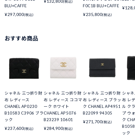
¥132,800
(税込)
BLU+CAFFE
F0C1B BLU+CAFFE
¥128,
¥297,000
¥235,800
(税込)
(税込)
おすすめ商品
シャネル 三つ折り財
シャネル 三つ折り財
シャネル 三つ折り財
シャネ
布 レディース
布 レディース ココマ
布 レディース ブラッ
布 レ
CHANEL AP0230
ーク ホワイト
ク CHANEL AP4951
ル ク
B10583 C3906 ブラ
CHANEL AP5076
B22099 94305
プ ウ
ック
B23239 10601
ク CHA
¥271,700
(税込)
B105
¥237,600
¥284,900
(税込)
(税込)
ック