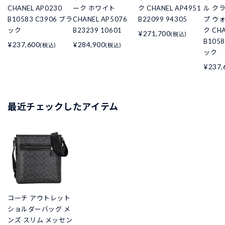
CHANEL AP0230
ーク ホワイト
ク CHANEL AP4951
ル ク
B10583 C3906 ブラ
CHANEL AP5076
B22099 94305
プ ウ
ック
B23239 10601
ク CHA
¥271,700
(税込)
B105
¥237,600
¥284,900
(税込)
(税込)
ック
¥237,
最近チェックしたアイテム
コーチ アウトレット
ショルダーバッグ メ
ンズ スリム メッセン