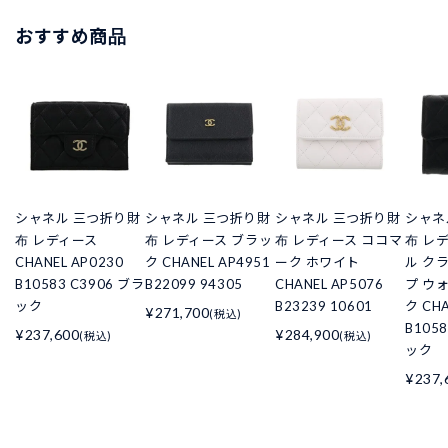
おすすめ商品
シャネル 三つ折り財
シャネル 三つ折り財
シャネル 三つ折り財
シャネ
布 レディース
布 レディース ブラッ
布 レディース ココマ
布 レ
CHANEL AP0230
ク CHANEL AP4951
ーク ホワイト
ル ク
B10583 C3906 ブラ
B22099 94305
CHANEL AP5076
プ ウ
ック
B23239 10601
ク CHA
¥271,700
(税込)
B105
¥237,600
¥284,900
(税込)
(税込)
ック
¥237,