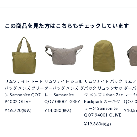
この商品を見た方はこちらもチェックしています
サムソナイト トート
サムソナイト ショル
サムソナイト バック
サムソ
バッグ メンズ グリー
ダーバッグ メンズ グ
パック リュックサッ
ダーバ
ン Samsonite QO7
レー Samsonite
ク メンズ Urban Zac
レー Sa
94002 OLIVE
QO7 08004 GREY
Backpack カーキグ
QO7 0
リーン Samsonite
¥16,720
¥14,080
¥10,5
(税込)
(税込)
QO7 94001 OLIVE
¥19,360
(税込)