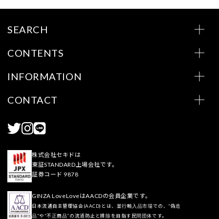
SEARCH
CONTENTS
INFORMATION
CONTACT
株式会社セキドは
東証STANDARD上場会社です。
証券コード 9878
GINZA LoveLoveはAACDの会員企業です。
日本流通自主管理協会(AACD)とは、並行輸入品市場での、“偽造
品”や“不正商品”の流通防止と排除を目指す民間団体です。