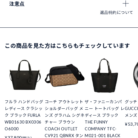
注意点
返品特約について
この商品を見た方はこちらもチェックしています
フルラ ハンドバッグ
コーチ アウトレット
ザ・ファニーカンパ
グッチ 
レディース クラシッ
ショルダーバッグ メ
ニー トートバッグ レ
GUCCI
ク ブラック FURLA
ンズ グラハム シグネ
ディース ブラック
メンズ
WB01630 BX0306
チャー ブラウン
THE FUNNY
¥53,7
O6000
COACH OUTLET
COMPANY TFC-
CV921 QBNRX タン
M021-001 BLACK
¥37,800
(税込)