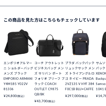
この商品を見た方はこちらもチェックしています
エンポリオアルマー
コーチ アウトレット
プラダ バックパック
サムソ
ニ ショルダーバッグ
ビジネスバッグ メン
リュックサック メン
パック
メンズ ブラック
ズ サリバン ポート
ズ トライアングルロ
XENON
EMPORIO ARMANI
フォリオ ブリーフ ブ
ゴ ネイビー PRADA
Back
Y4M185 Y022V
ラック COACH
2VZ135 V HYF 384
Samso
81336
OUTLET C9875
F0C1B BLU+CAFFE
1041 
QB/BK
¥24,800
¥297,000
¥14,7
(税込)
(税込)
¥43,700
(税込)