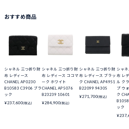
おすすめ商品
シャネル 三つ折り財
シャネル 三つ折り財
シャネル 三つ折り財
シャネ
布 レディース
布 レディース ココマ
布 レディース ブラッ
布 レ
CHANEL AP0230
ーク ホワイト
ク CHANEL AP4951
ル ク
B10583 C3906 ブラ
CHANEL AP5076
B22099 94305
プ ウ
ック
B23239 10601
ク CHA
¥271,700
(税込)
B105
¥237,600
¥284,900
(税込)
(税込)
ック
¥237,