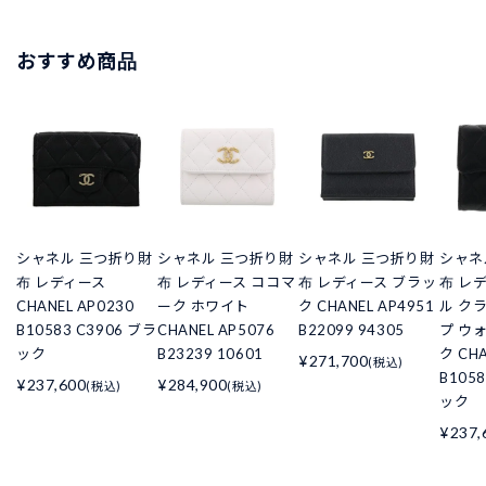
おすすめ商品
シャネル 三つ折り財
シャネル 三つ折り財
シャネル 三つ折り財
シャネ
布 レディース
布 レディース ココマ
布 レディース ブラッ
布 レ
CHANEL AP0230
ーク ホワイト
ク CHANEL AP4951
ル ク
B10583 C3906 ブラ
CHANEL AP5076
B22099 94305
プ ウ
ック
B23239 10601
ク CHA
¥271,700
(税込)
B105
¥237,600
¥284,900
(税込)
(税込)
ック
¥237,