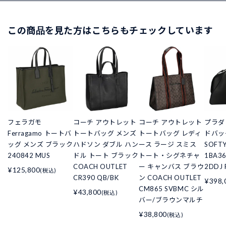
この商品を見た方はこちらもチェックしています
フェラガモ
コーチ アウトレット
コーチ アウトレット
プラダ 
Ferragamo トートバ
トートバッグ メンズ
トートバッグ レディ
ドバッ
ッグ メンズ ブラック
ハドソン ダブル ハン
ース ラージ スミス
SOFT
240842 MUS
ドル トート ブラック
トート・シグネチャ
1BA3
COACH OUTLET
ー キャンバス ブラウ
2DDJ 
¥125,800
(税込)
CR390 QB/BK
ン COACH OUTLET
¥398,
CM865 SVBMC シル
¥43,800
(税込)
バー/ブラウンマルチ
¥38,800
(税込)