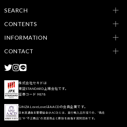
SEARCH
CONTENTS
INFORMATION
CONTACT
株式会社セキドは
東証STANDARD上場会社です。
証券コード 9878
GINZA LoveLoveはAACDの会員企業です。
日本流通自主管理協会(AACD)とは、並行輸入品市場での、“偽造
品”や“不正商品”の流通防止と排除を目指す民間団体です。