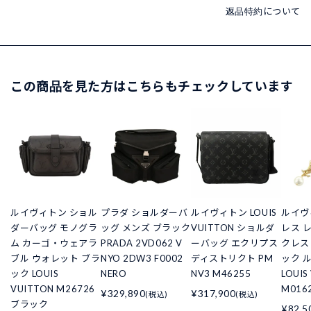
返品特約について
この商品を見た方はこちらもチェックしています
ルイヴィトン ショル
プラダ ショルダーバ
ルイヴィトン LOUIS
ルイヴ
ダーバッグ モノグラ
ッグ メンズ ブラック
VUITTON ショルダ
レス 
ム カーゴ・ウェアラ
PRADA 2VD062 V
ーバッグ エクリプス
クレス
ブル ウォレット ブラ
NYO 2DW3 F0002
ディストリクト PM
ック 
ック LOUIS
NERO
NV3 M46255
LOUIS
VUITTON M26726
M016
¥329,890
¥317,900
(税込)
(税込)
ブラック
¥82,5