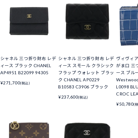
シャネル 三つ折り財布 レデ
シャネル 三つ折り財布 レデ
ヴィヴィ
ィース ブラック CHANEL
ィース スモール クラシック
がま口 三
AP4951 B22099 94305
フラップ ウォレット ブラッ
ース ブルー 
ク CHANEL AP0229
Westwoo
¥271,700
(税込)
B10583 C3906 ブラック
L0098 BL
CROC LE
¥237,600
(税込)
¥50,780
(