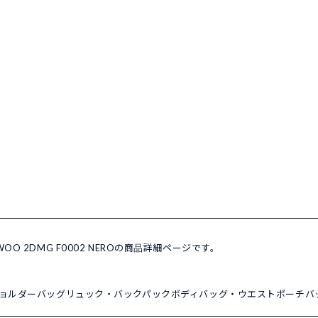
 WOO 2DMG F0002 NEROの商品詳細ページです。
ョルダーバッグ
リュック・バックパック
ボディバッグ・ウエストポーチ
バ