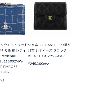
アンウエストウッド
シャネル CHANEL 三つ折り
つ折り財布 レディ
財布 レディース ブラック
Vivienne
AP0231 Y01295 C3906
d 5115002MW-
¥245,300
(税込)
UE EMBOSS
ATHER
税込)