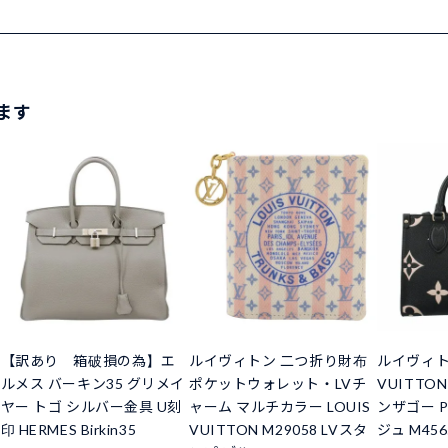
ます
【訳あり 箱破損の為】エ
ルイヴィトン 二つ折り財布
ルイヴィトン
ルメス バーキン35 グリメイ
ポケットウォレット・LVチ
VUITTO
ヤー トゴ シルバー金具 U刻
ャーム マルチカラー LOUIS
ンザゴー 
印 HERMES Birkin35
VUITTON M29058 LVスタ
ジュ M456