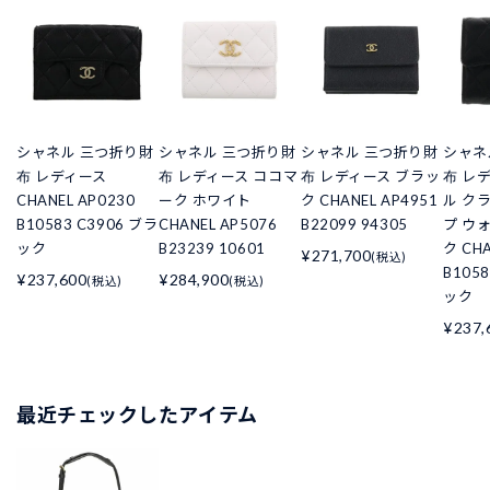
シャネル 三つ折り財
シャネル 三つ折り財
シャネル 三つ折り財
シャネ
布 レディース
布 レディース ココマ
布 レディース ブラッ
布 レ
CHANEL AP0230
ーク ホワイト
ク CHANEL AP4951
ル ク
B10583 C3906 ブラ
CHANEL AP5076
B22099 94305
プ ウ
ック
B23239 10601
ク CHA
¥271,700
(税込)
B105
¥237,600
¥284,900
(税込)
(税込)
ック
¥237,
最近チェックしたアイテム