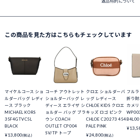
返品特約について
この商品を見た方はこちらもチェックしています
マイケルコース ショ
コーチ アウトレット
クロエ ショルダーバ
フルラ 
ルダーバッグ レディ
ショルダーバッグ レ
ッグ レディース
折り財
ース ブラック
ディース エライザ シ
CHLOE KIDS クロエ
カメリ
MICHAEL KORS
ョルダー バッグ ブラ
キッズ ロゴ ピンク
WP003
35F4GTVC5L
ウン COACH
CHLOE C20273 454
B4L00
BLACK
OUTLET CP004
PALE PINK
¥13,5
SV/TP トープ
¥13,800
¥24,800
(税込)
(税込)