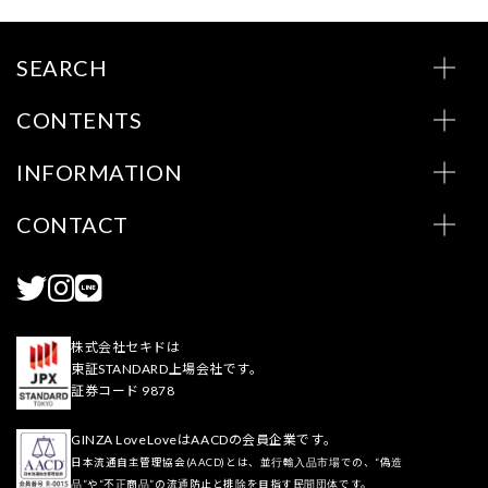
SEARCH
CONTENTS
INFORMATION
CONTACT
株式会社セキドは
東証STANDARD上場会社です。
証券コード 9878
GINZA LoveLoveはAACDの会員企業です。
日本流通自主管理協会(AACD)とは、並行輸入品市場での、“偽造
品”や“不正商品”の流通防止と排除を目指す民間団体です。