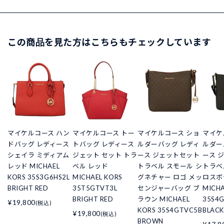
この商品を見た方はこちらもチェックしています
マイケルコース ハン
マイケルコース トー
マイケルコース ショ
マイケ
ドバッグ レディース
トバッグ レディース
ルダーバッグ レディ
ルダー
シェイラ ミディアム
ジェット セット トラ
ース ジェットセット
ース 
レッド MICHAEL
ベル レッド
トラベル スモール シ
トラベ
KORS 35S3G6HS2L
MICHAEL KORS
グネチャー ロゴ メッ
ロスボ
BRIGHT RED
35T5GTVT3L
センジャーバッグ ブ
MICHA
BRIGHT RED
ラウン MICHAEL
35S4
¥19,800
(税込)
KORS 35S4GTVC5B
BLACK
¥19,800
(税込)
BROWN