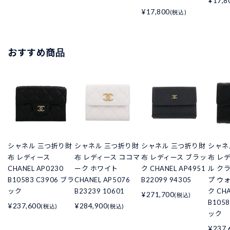
¥17,8
¥17,800
(税込)
おすすめ商品
シャネル 三つ折り財
シャネル 三つ折り財
シャネル 三つ折り財
シャネ
布 レディース
布 レディース ココマ
布 レディース ブラッ
布 レ
CHANEL AP0230
ーク ホワイト
ク CHANEL AP4951
ル ク
B10583 C3906 ブラ
CHANEL AP5076
B22099 94305
プ ウ
ック
B23239 10601
ク CHA
¥271,700
(税込)
B105
¥237,600
¥284,900
(税込)
(税込)
ック
¥237,