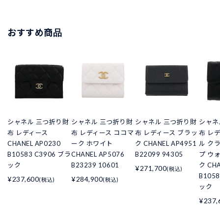
おすすめ商品
シャネル 三つ折り財
シャネル 三つ折り財
シャネル 三つ折り財
シャネ
布 レディース
布 レディース ココマ
布 レディース ブラッ
布 レ
CHANEL AP0230
ーク ホワイト
ク CHANEL AP4951
ル ク
B10583 C3906 ブラ
CHANEL AP5076
B22099 94305
プ ウ
ック
B23239 10601
ク CHA
¥271,700
(税込)
B105
¥237,600
¥284,900
(税込)
(税込)
ック
¥237,