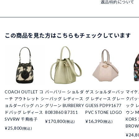
返品特約について
この商品を見た方はこちらもチェックしています
COACH OUTLET コ
バーバリー ショルダ
ゲス ショルダーバッ
マイケ
ーチ アウトレット シ
ーバッグ レディース
グ レディース グレー
クパッ
ョルダーバッグ ハン
グリーン BURBERRY
GUESS PD991677
ック 
ドバッグ レディース
8083860 B7311
PVC STONE LOGO
ウン M
SVVRW 千鳥格子
KORS 
¥170,800
¥16,390
(税込)
(税込)
BROW
¥25,800
(税込)
¥24,8