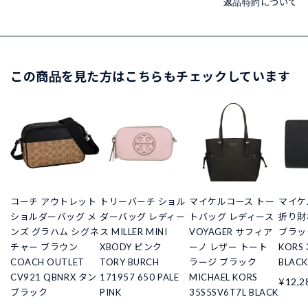
返品特約について
この商品を見た方はこちらもチェックしています
コーチ アウトレット
トリーバーチ ショル
マイケルコース トー
マイケ
ショルダーバッグ メ
ダーバッグ レディー
トバッグ レディース
折り財
ンズ グラハム シグネ
ス MILLER MINI
VOYAGER サフィア
ブラック
チャー ブラウン
XBODY ピンク
ーノ レザー トート
KORS 
COACH OUTLET
TORY BURCH
ラージ ブラック
BLACK
CV921 QBNRX タン
171957 650 PALE
MICHAEL KORS
¥12,2
ブラック
PINK
35S5SV6T7L BLACK