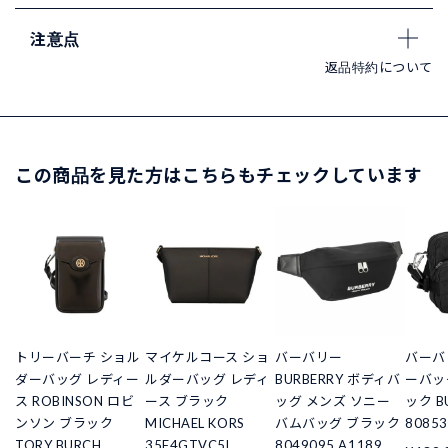
注意点
返品特約について
この商品を見た方はこちらもチェックしています
トリーバーチ ショル
マイケルコース ショ
バーバリー
バーバ
ダーバッグ レディー
ルダーバッグ レディ
BURBERRY ボディバ
ーバッ
ス ROBINSON ロビ
ース ブラック
ッグ メンズ ソニー
ック B
ンソン ブラック
MICHAEL KORS
バムバッグ ブラック
80853
TORY BURCH
35F4GTVC5L
8049095 A1189