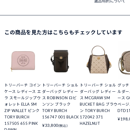
返品特約について
この商品を見た方はこちらもチェックしています
トリーバーチ コイン
トリーバーチ ショル
トリーバーチ ショル
グッチ 
ケース レディース エ
ダーバッグ レディー
ダーバッグ レディー
ルダー
ラ スモールジップウ
ス ROBINSON ロビ
ス MCGRAW SM
ース 
ォレット ELLA SM
ンソン ブラック
BUCKET BAG ブラウ
ベージュ
ZIP WALLET ピンク
TORY BURCH
ン TORY BURCH
DTD1T
TORY BURCH
156747 001 BLACK
172042 371
¥198,
157505 655 PINK
HAZELNUT
¥33,800
(税込)
DAWN