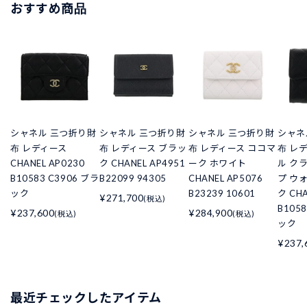
おすすめ商品
シャネル 三つ折り財
シャネル 三つ折り財
シャネル 三つ折り財
シャネ
布 レディース
布 レディース ブラッ
布 レディース ココマ
布 レ
CHANEL AP0230
ク CHANEL AP4951
ーク ホワイト
ル ク
B10583 C3906 ブラ
B22099 94305
CHANEL AP5076
プ ウ
ック
B23239 10601
ク CHA
¥271,700
(税込)
B105
¥237,600
¥284,900
(税込)
(税込)
ック
¥237,
最近チェックしたアイテム