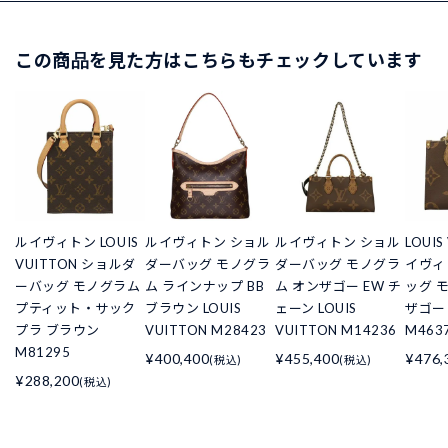
この商品を見た方はこちらもチェックしています
ルイヴィトン LOUIS
ルイヴィトン ショル
ルイヴィトン ショル
LOUIS
VUITTON ショルダ
ダーバッグ モノグラ
ダーバッグ モノグラ
イヴィ
ーバッグ モノグラム
ム ラインナップ BB
ム オンザゴー EW チ
ッグ 
プティット・サック
ブラウン LOUIS
ェーン LOUIS
ザゴー
プラ ブラウン
VUITTON M28423
VUITTON M14236
M463
M81295
¥400,400
¥455,400
¥476,
(税込)
(税込)
¥288,200
(税込)