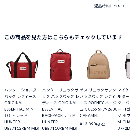
返品特約について
この商品を見た方はこちらもチェックしています
ハンター ショルダー
ハンター リュックサ
ゲス リュックサック
マイケ
バッグ レディース
ック バックパック レ
バックパック レディ
ルダー
ORIGINAL
ディース ORIGINAL
ース ROENEY ベージ
クーパ
ESSENTIAL MINI
ESSENTIAL
ュ GUESS SF792630
ー ロ
TOTE レッド
BACKPACK レッド
CARAMEL
グ ホ
HUNTER
HUNTER
MICHA
¥13,090
(税込)
UBS7112KBM MLR
UBB7110KBM MLR
37F2L