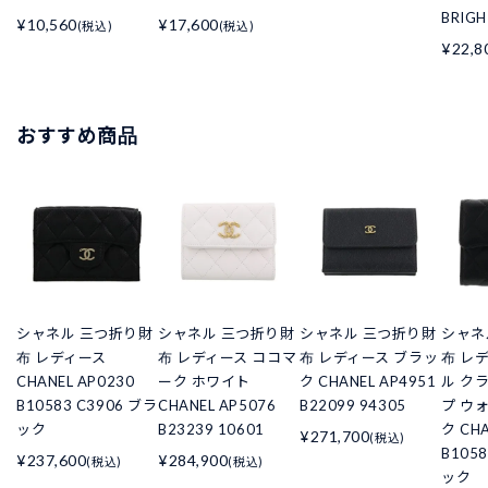
BRIG
¥10,560
¥17,600
(税込)
(税込)
¥22,8
おすすめ商品
シャネル 三つ折り財
シャネル 三つ折り財
シャネル 三つ折り財
シャネ
布 レディース
布 レディース ココマ
布 レディース ブラッ
布 レ
CHANEL AP0230
ーク ホワイト
ク CHANEL AP4951
ル ク
B10583 C3906 ブラ
CHANEL AP5076
B22099 94305
プ ウ
ック
B23239 10601
ク CHA
¥271,700
(税込)
B105
¥237,600
¥284,900
(税込)
(税込)
ック