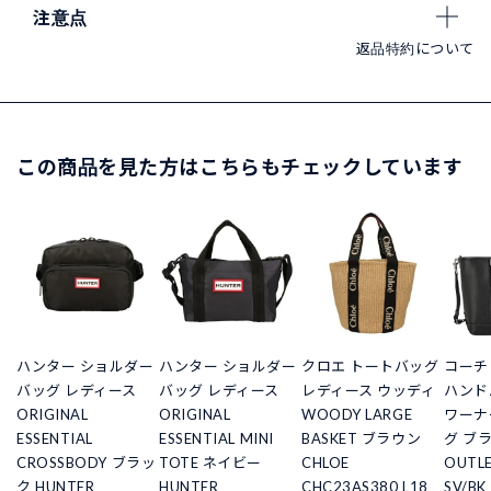
注意点
返品特約について
この商品を見た方はこちらもチェックしています
ハンター ショルダー
ハンター ショルダー
クロエ トートバッグ
コーチ
バッグ レディース
バッグ レディース
レディース ウッディ
ハンド
ORIGINAL
ORIGINAL
WOODY LARGE
ワーナ
ESSENTIAL
ESSENTIAL MINI
BASKET ブラウン
グ ブラ
CROSSBODY ブラッ
TOTE ネイビー
CHLOE
OUTL
ク HUNTER
HUNTER
CHC23AS380 L18
SV/BK