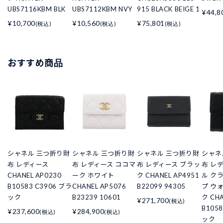
UBS7116KBM BLK
UBS7112KBM NVY
915 BLACK BEIGE 1
¥44,8
¥10,700
¥10,560
¥75,801
(税込)
(税込)
(税込)
おすすめ商品
シャネル 三つ折り財
シャネル 三つ折り財
シャネル 三つ折り財
シャネ
布 レディース
布 レディース ココマ
布 レディース ブラッ
布 レ
CHANEL AP0230
ーク ホワイト
ク CHANEL AP4951
ル ク
B10583 C3906 ブラ
CHANEL AP5076
B22099 94305
プ ウ
ック
B23239 10601
ク CHA
¥271,700
(税込)
B105
¥237,600
¥284,900
(税込)
(税込)
ック