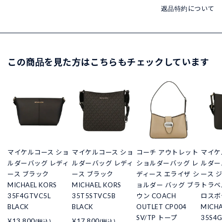
返品特約について
この商品を見た方はこちらもチェックしています
マイケルコース ショ
マイケルコース ショ
コーチ アウトレット
マイケ
ルダーバッグ レディ
ルダーバッグ レディ
ショルダーバッグ レ
ルダー
ース ブラック
ース ブラック
ディース エライザ シ
ース 
MICHAEL KORS
MICHAEL KORS
ョルダー バッグ ブラ
トラベ
35F4GTVC5L
35T5STVC5B
ウン COACH
ロスボ
BLACK
BLACK
OUTLET CP004
MICHA
SV/TP トープ
35S4
¥13,800
¥17,800
(税込)
(税込)