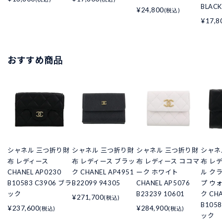
BLACK
¥24,800
(税込)
¥17,8
おすすめ商品
シャネル 三つ折り財
シャネル 三つ折り財
シャネル 三つ折り財
シャネ
布 レディース
布 レディース ブラッ
布 レディース ココマ
布 レ
CHANEL AP0230
ク CHANEL AP4951
ーク ホワイト
ル ク
B10583 C3906 ブラ
B22099 94305
CHANEL AP5076
プ ウ
ック
B23239 10601
ク CHA
¥271,700
(税込)
B105
¥237,600
¥284,900
(税込)
(税込)
ック