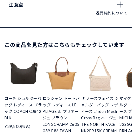
注意点
返品特約について
この商品を見た方はこちらもチェックしています
コーチ ショルダーバ
ロンシャン トートバ
ザ ノースフェイス シ
マイケ
ッグ レディース ブラ
ッグ レディース LE
ョルダーバッグ レデ
ルダー
ック COACH CJ842
PLIAGE ル プリアー
ィース Linden Mesh
ース 
BLK
ジュ ブラウン
Cross Bag ベージュ
MICHA
LONGCHAMP 2605
THE NORTH FACE
32S5G
¥39,800
(税込)
089 P86 FAWN
NN2PR15K CREAM
BRN 