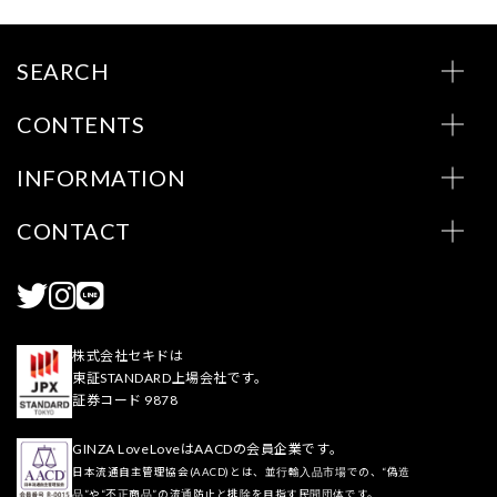
SEARCH
CONTENTS
INFORMATION
CONTACT
株式会社セキドは
東証STANDARD上場会社です。
証券コード 9878
GINZA LoveLoveはAACDの会員企業です。
日本流通自主管理協会(AACD)とは、並行輸入品市場での、“偽造
品”や“不正商品”の流通防止と排除を目指す民間団体です。