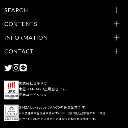
SEARCH
CONTENTS
INFORMATION
CONTACT
株式会社セキドは
東証STANDARD上場会社です。
証券コード 9878
GINZA LoveLoveはAACDの会員企業です。
日本流通自主管理協会(AACD)とは、並行輸入品市場での、“偽造
品”や“不正商品”の流通防止と排除を目指す民間団体です。