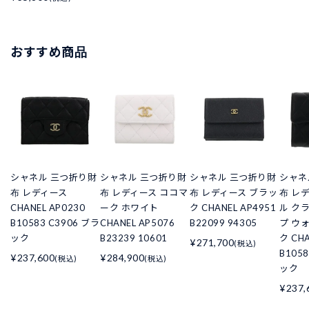
おすすめ商品
シャネル 三つ折り財
シャネル 三つ折り財
シャネル 三つ折り財
シャネ
布 レディース
布 レディース ココマ
布 レディース ブラッ
布 レ
CHANEL AP0230
ーク ホワイト
ク CHANEL AP4951
ル ク
B10583 C3906 ブラ
CHANEL AP5076
B22099 94305
プ ウ
ック
B23239 10601
ク CHA
¥271,700
(税込)
B105
¥237,600
¥284,900
(税込)
(税込)
ック
¥237,