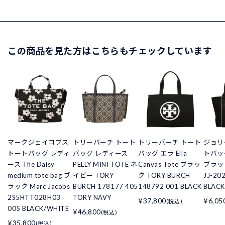
この商品を見た方はこちらもチェックしています
マークジェイコブス
トリーバーチ トート
トリーバーチ トート
ジョリ
トートバッグ レディ
バッグ レディース
バッグ エラ Ella
トバッ
ース The Daisy
PELLY MINI TOTE ネ
Canvas Tote ブラッ
ブラック 
medium tote bag ブ
イビー TORY
ク TORY BURCH
JJ-20
ラック Marc Jacobs
BURCH 178177 405
148792 001 BLACK
BLACK
2S5HTT028H03
TORY NAVY
¥37,800
¥6,05
(税込)
005 BLACK/WHITE
¥46,800
(税込)
¥35,800
(税込)