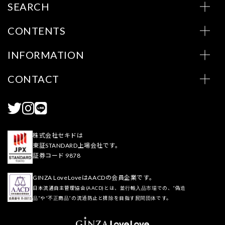
SEARCH
CONTENTS
INFORMATION
CONTACT
株式会社セキドは
東証STANDARD上場会社です。
証券コード 9878
GINZA LoveLoveはAACDの会員企業です。
日本流通自主管理協会(AACD)とは、並行輸入品市場での、“偽造
品”や“不正商品”の流通防止と排除を目指す民間団体です。