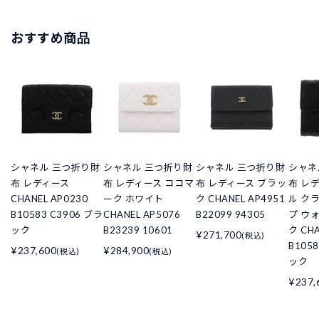
おすすめ商品
シャネル 三つ折り財
シャネル 三つ折り財
シャネル 三つ折り財
シャネ
布 レディース
布 レディース ココマ
布 レディース ブラッ
布 レ
CHANEL AP0230
ーク ホワイト
ク CHANEL AP4951
ル ク
B10583 C3906 ブラ
CHANEL AP5076
B22099 94305
プ ウ
ック
B23239 10601
ク CHA
¥271,700
(税込)
B105
¥237,600
¥284,900
(税込)
(税込)
ック
¥237,