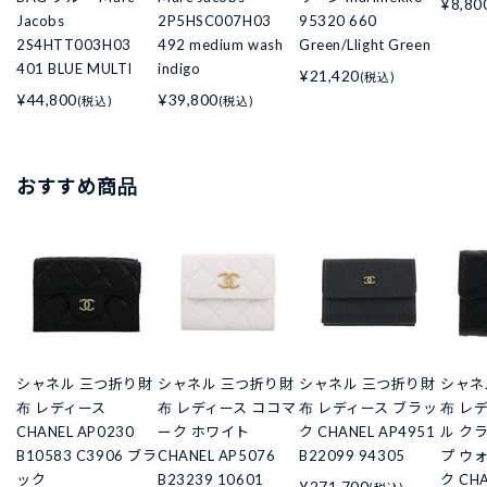
¥8,80
Jacobs
2P5HSC007H03
95320 660
2S4HTT003H03
492 medium wash
Green/Llight Green
401 BLUE MULTI
indigo
¥21,420
(税込)
¥44,800
¥39,800
(税込)
(税込)
おすすめ商品
シャネル 三つ折り財
シャネル 三つ折り財
シャネル 三つ折り財
シャネ
布 レディース
布 レディース ココマ
布 レディース ブラッ
布 レ
CHANEL AP0230
ーク ホワイト
ク CHANEL AP4951
ル ク
B10583 C3906 ブラ
CHANEL AP5076
B22099 94305
プ ウ
ック
B23239 10601
ク CHA
¥271,700