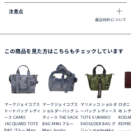
注意点
返品特約について
この商品を見た方はこちらもチェックしています
マークジェイコブス
マークジェイコブス
マリメッコ ショルダ
ロダニ
トートバッグ レディ
ショルダーバッグ レ
ーバッグ レディース
布 レ
ース CAMO
ディース THE SACK
TOTE S UNIKKO
RODA
JACQUARD TOTE
BAG MINI ブルー
SHOULDER BAG グ
RD98
BAG ブルー Marc
Marc Jacobs
リーン marimekko