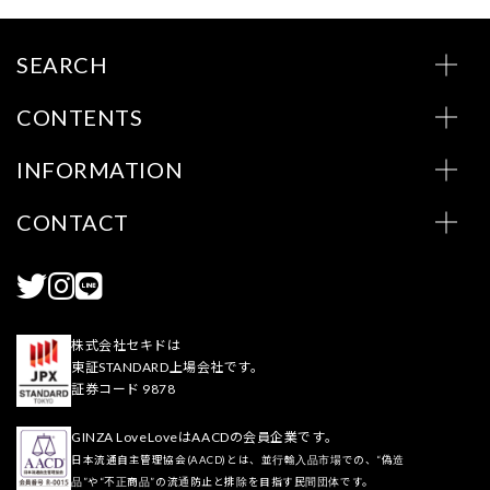
SEARCH
CONTENTS
INFORMATION
CONTACT
株式会社セキドは
東証STANDARD上場会社です。
証券コード 9878
GINZA LoveLoveはAACDの会員企業です。
日本流通自主管理協会(AACD)とは、並行輸入品市場での、“偽造
品”や“不正商品”の流通防止と排除を目指す民間団体です。