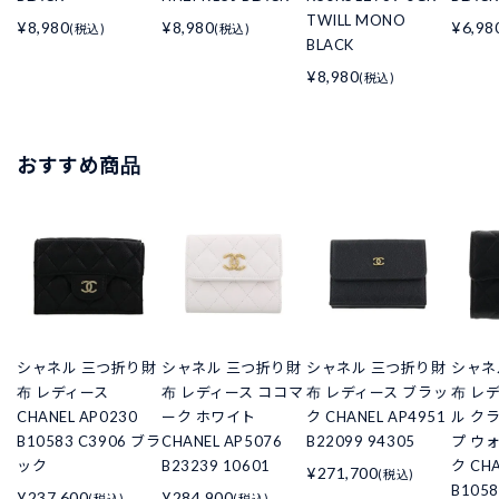
TWILL MONO
¥8,980
¥8,980
¥6,98
(税込)
(税込)
BLACK
¥8,980
(税込)
おすすめ商品
シャネル 三つ折り財
シャネル 三つ折り財
シャネル 三つ折り財
シャネ
布 レディース
布 レディース ココマ
布 レディース ブラッ
布 レ
CHANEL AP0230
ーク ホワイト
ク CHANEL AP4951
ル ク
B10583 C3906 ブラ
CHANEL AP5076
B22099 94305
プ ウ
ック
B23239 10601
ク CHA
¥271,700
(税込)
B105
¥237,600
¥284,900
(税込)
(税込)