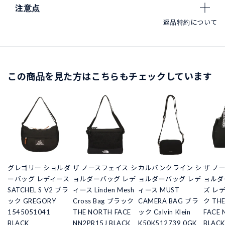
注意点
返品特約について
この商品を見た方はこちらもチェックしています
グレゴリー ショルダ
ザ ノースフェイス シ
カルバンクライン シ
ザ ノ
ーバッグ レディース
ョルダーバッグ レデ
ョルダーバッグ レデ
ョルダ
SATCHEL S V2 ブラ
ィース Linden Mesh
ィース MUST
ズ レ
ック GREGORY
Cross Bag ブラック
CAMERA BAG ブラ
ク TH
1545051041
THE NORTH FACE
ック Calvin Klein
FACE 
BLACK
NN2PR15J BLACK
K50K512739 0GK
BLACK