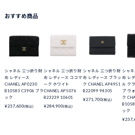
おすすめ商品
シャネル 三つ折り財
シャネル 三つ折り財
シャネル 三つ折り財
シャネ
布 レディース
布 レディース ココマ
布 レディース ブラッ
布 レ
CHANEL AP0230
ーク ホワイト
ク CHANEL AP4951
ル ク
B10583 C3906 ブラ
CHANEL AP5076
B22099 94305
プ ウ
ック
B23239 10601
ク CHA
¥271,700
(税込)
B105
¥237,600
¥284,900
(税込)
(税込)
ック
¥237,