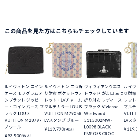
この商品を見た方はこちらもチェックしています
ルイヴィトン コイン
ルイヴィトン 二つ折
ヴィヴィアンウエス
ルイヴ
ケース モノグラムア
り財布 ポケットウォ
トウッド がま口 三つ
り財布
ンプラント ジッピ
レット・LVチャーム
折り財布 レディース
レット
ー・コイン パース ブ
マルチカラー LOUIS
ブラック Vivienne
マルチカ
ラック LOUIS
VUITTON M29058
Westwood
VUIT
VUITTON M28797
LVスタンプ ブルー
5115002MW-
LVス
ノワール
L0098 BLACK
¥119,790
¥119,
(税込)
EMBOSS CROC
¥93,500
(税込)