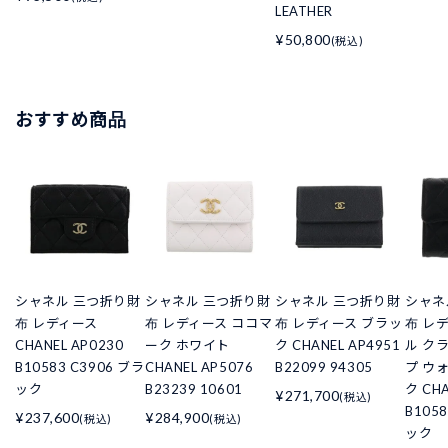
LEATHER
¥50,800
(税込)
おすすめ商品
シャネル 三つ折り財
シャネル 三つ折り財
シャネル 三つ折り財
シャネ
布 レディース
布 レディース ココマ
布 レディース ブラッ
布 レ
CHANEL AP0230
ーク ホワイト
ク CHANEL AP4951
ル ク
B10583 C3906 ブラ
CHANEL AP5076
B22099 94305
プ ウ
ック
B23239 10601
ク CHA
¥271,700
(税込)
B105
¥237,600
¥284,900
(税込)
(税込)
ック