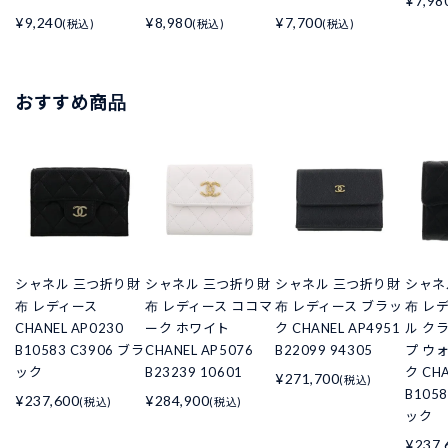
¥7,98
¥9,240
¥8,980
¥7,700
(税込)
(税込)
(税込)
おすすめ商品
シャネル 三つ折り財
シャネル 三つ折り財
シャネル 三つ折り財
シャネ
布 レディース
布 レディース ココマ
布 レディース ブラッ
布 レ
CHANEL AP0230
ーク ホワイト
ク CHANEL AP4951
ル ク
B10583 C3906 ブラ
CHANEL AP5076
B22099 94305
プ ウ
ック
B23239 10601
ク CHA
¥271,700
(税込)
B105
¥237,600
¥284,900
(税込)
(税込)
ック
¥237,