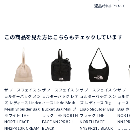
返品特約について
この商品を見た方はこちらもチェックしています
ザ ノースフェイス シ
ザ ノースフェイス シ
ザ ノースフェイス シ
ザ ノ
ョルダーバッグ メン
ョルダーバッグ レデ
ョルダーバッグ メン
ョルダ
ズ レディース Linden
ィース Linde Mesh
ズ レディース Big
ィース M
Mesh Shoulder Bag
Bucket Bag Mini ブ
Logo Shoulder Bag
Bag 
ホワイト THE
ラック THE NORTH
ブラック THE
NORTH
NORTH FACE
FACE NN2PR82J
NORTH FACE
NN2PR
NN2PR13K CREAM
BLACK
NN2PR21J BLACK