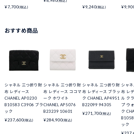
¥8,980
(税込)
¥7,700
¥9,240
¥9,90
(税込)
(税込)
おすすめ商品
シャネル 三つ折り財
シャネル 三つ折り財
シャネル 三つ折り財
シャネ
布 レディース
布 レディース ココマ
布 レディース ブラッ
布 レ
CHANEL AP0230
ーク ホワイト
ク CHANEL AP4951
ル ク
B10583 C3906 ブラ
CHANEL AP5076
B22099 94305
プ ウ
ック
B23239 10601
ク CHA
¥271,700
(税込)
B105
¥237,600
¥284,900
(税込)
(税込)
ック
¥237,