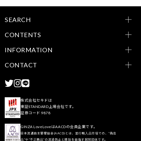
SEARCH
CONTENTS
INFORMATION
CONTACT
株式会社セキドは
東証STANDARD上場会社です。
証券コード 9878
GINZA LoveLoveはAACDの会員企業です。
日本流通自主管理協会(AACD)とは、並行輸入品市場での、“偽造
品”や“不正商品”の流通防止と排除を目指す民間団体です。