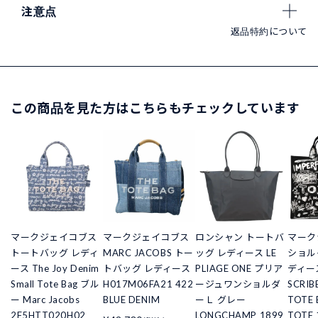
注意点
返品特約について
この商品を見た方はこちらもチェックしています
マークジェイコブス
マークジェイコブス
ロンシャン トートバ
マーク
トートバッグ レディ
MARC JACOBS トー
ッグ レディース LE
ショル
ース The Joy Denim
トバッグ レディース
PLIAGE ONE プリア
ディース
Small Tote Bag ブル
H017M06FA21 422
ージュワンショルダ
SCRIB
ー Marc Jacobs
BLUE DENIM
ーＬ グレー
TOTE
2F5HTT020H02
LONGCHAMP 1899
TOTE