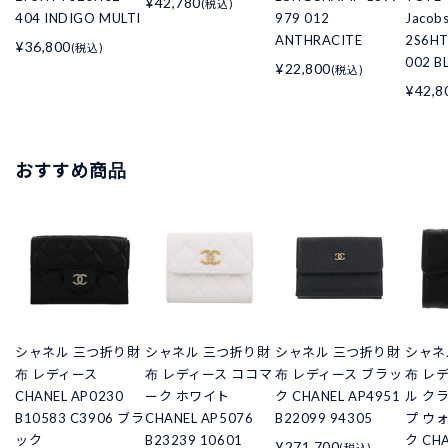
¥42,780
(税込)
404 INDIGO MULTI
979 012
Jacob
ANTHRACITE
2S6H
¥36,800
(税込)
002 B
¥22,800
(税込)
¥42,8
おすすめ商品
シャネル 三つ折り財
シャネル 三つ折り財
シャネル 三つ折り財
シャネ
布 レディース
布 レディース ココマ
布 レディース ブラッ
布 レ
CHANEL AP0230
ーク ホワイト
ク CHANEL AP4951
ル ク
B10583 C3906 ブラ
CHANEL AP5076
B22099 94305
プ ウ
ック
B23239 10601
ク CHA
¥271,700
(税込)